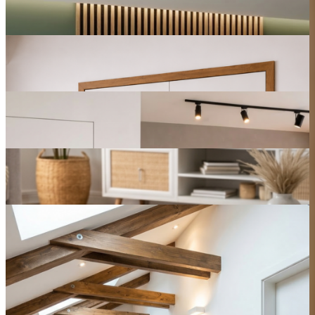
Prohlédnout
Harmonie bílých linií a přírodního dubu
Prohlédnout
Čistý minimalismus v teplých přírodních tónech
Prohlédnout
Teplo domova v přírodním dekoru podlahy
Prohlédnout
Světlý podkrovní minimalismus s přírodním
nádechem
Prohlédnout