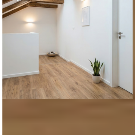
Moderní elegance v odstínu dubu říčního
Dveře
ALU III
Materiál
CPL premium
Dekor
Dub říční
Kování
BÁRA nerez