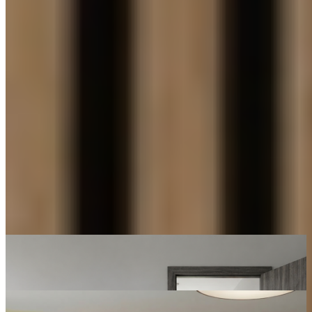
Nápady pro váš prostor
Moderní elegance v odstínu dubu říčního
Prohlédnout
Rustikální lamely jako dominanta ložnice