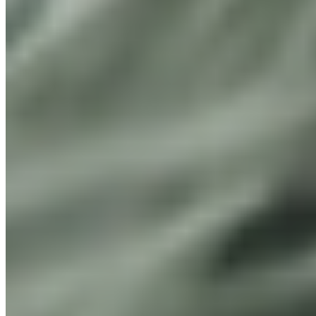
Dveře
PLNÉ
Materiál
CPL standard
Dekor
Bílý standard
Kování
LUSY čtvercová nerez
Podlaha
LAMINÁT PRO
Dekor podlahy
Dub Nord světlehnědý