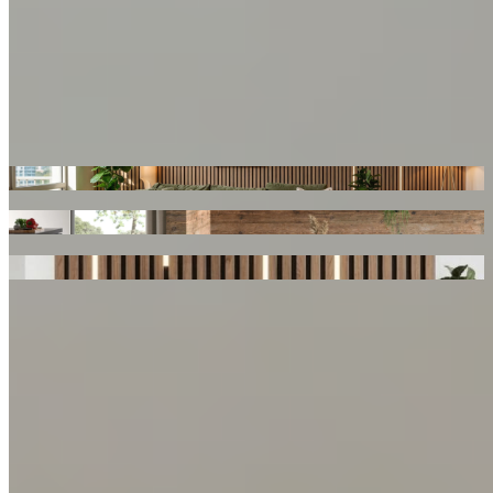
Designové akustické panely WALLNITE
Designové akustické panely představují moderní řešení, které
spojuje zlepšení akustiky interiéru s výrazným estetickým prvkem.
Sortiment zahrnuje klasické akustické panely, lamely Flat, designové
tvary Hexagon a Rhombus, OSB panely Decowall, zástěny i
praktické příslušenství pro komplexní řešení interiéru.
Designové akustické panely WALLNITE
Designové panely a stěny WALLNITE
Příslušenství WALLNITE
Interiérové dveře
Lorem ipsum dolor sit amet, consectetur adipiscing elit.
Vyhledat produkt