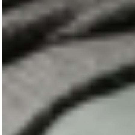
Podlaha
LAMINÁT PRO
Dekor podlahy
Dub Nord světlehnědý
Teplo domova v přírodním dekoru