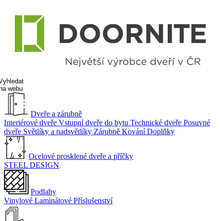
Vyhledat
na webu
Dveře a zárubně
Interiérové dveře
Vstupní dveře do bytu
Technické dveře
Posuvné
dveře
Světlíky a nadsvětlíky
Zárubně
Kování
Doplňky
Ocelové prosklené dveře a příčky
STEEL DESIGN
Podlahy
Vinylové
Laminátové
Příslušenství