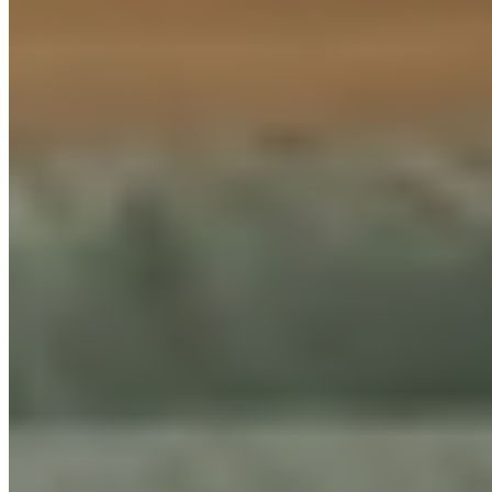
Rustikální lamely jako dominanta ložnice
WALLNITE
SIMPLE LINE
Dekor WALLNITE
Dub rustikální