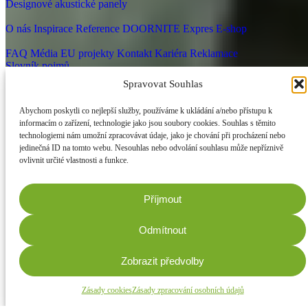
Designové akustické panely
DOORNITE
O nás
Inspirace
Reference
DOORNITE Expres
E-shop
Užitečné odkazy
FAQ
Média
EU projekty
Kontakt
Kariéra
Reklamace
Slovník pojmů
© 2026 Doornite. Všechna práva vyhrazena.
Spravovat Souhlas
Zásady zpracování osobních údajů
Nastavení cookies
Abychom poskytli co nejlepší služby, používáme k ukládání a/nebo přístupu k
informacím o zařízení, technologie jako jsou soubory cookies. Souhlas s těmito
technologiemi nám umožní zpracovávat údaje, jako je chování při procházení nebo
jedinečná ID na tomto webu. Nesouhlas nebo odvolání souhlasu může nepříznivě
ovlivnit určité vlastnosti a funkce.
Příjmout
Odmítnout
Zobrazit předvolby
Zásady cookies
Zásady zpracování osobních údajů