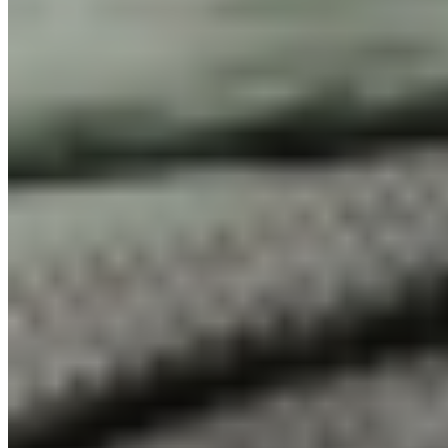
Čistý minimalismus v teplých přírodních
tónech
Dveře
QUATRO PLNÉ
Materiál
Lak CLARA
Dekor
Bílá lak CLARA
Kování
LUSY čtvercová černá