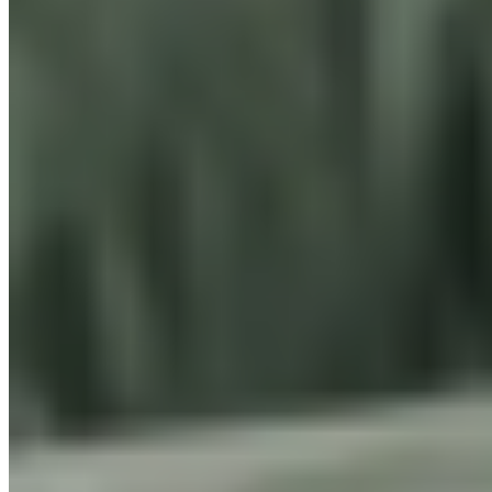
Kování
LUSY kulatá nerez
Podlaha
BASIC
Dekor podlahy
Dub rustikální
WALLNITE
DESIGN LINE CPL
Dekor WALLNITE
Dub přírodní