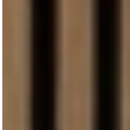
HEXAGON, RHOMBUS
OSB PANELY DECOWALL