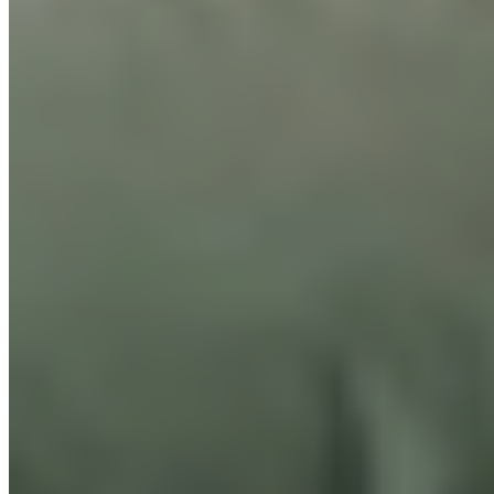
Harmonie bílých linií a přírodního dubu
Dveře
PLNÉ
Materiál
Lak CLARA
Dekor
Bílá lak CLARA