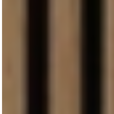
PŘÍSLUŠENSTVÍ
dle zákazníků
Konfigurátor
Sestavte si dveře na míru
Sestavte si dveře na míru
Nakonfigurovat
V našem online konfigurátoru si jednoduše navrhnete dveře přesně
podle svých představ – vyberete si model, dekor, povrch, prosklení i
další detaily a hotový návrh odešlete nejbližšímu prodejci.