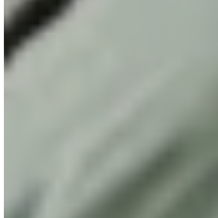
podlahy
Podlaha
PREMIUM
Dekor podlahy
5931
Světlý podkrovní minimalismus s
přírodním nádechem